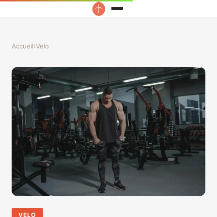
Accueil
›
Velo
VELO