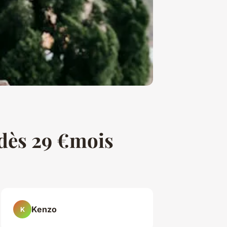
s dès 29 €mois
Kenzo
K