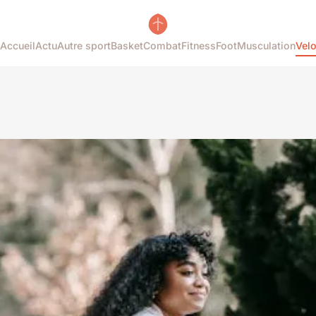
Accueil
Actu
Autre sport
Basket
Combat
Fitness
Foot
Musculation
Vel