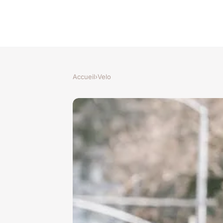
Accueil
›
Velo