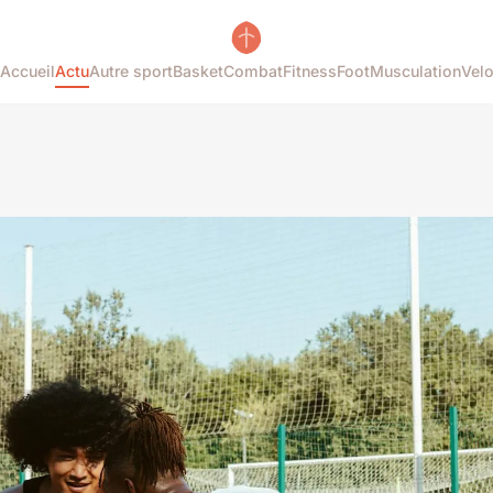
Accueil
Actu
Autre sport
Basket
Combat
Fitness
Foot
Musculation
Vel