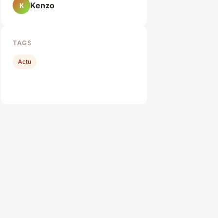
Kenzo
K
TAGS
Actu