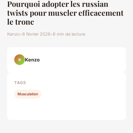
Pourquoi adopter les russian
twists pour muscler efficacement
le tronc
Kenzo
•
6 février 2026
•
6 min de lecture
Kenzo
K
TAGS
Musculation