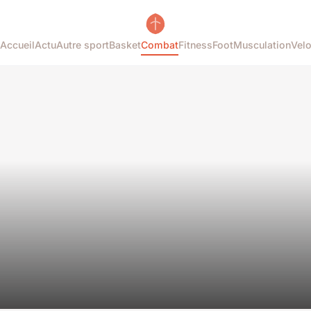
Accueil
Actu
Autre sport
Basket
Combat
Fitness
Foot
Musculation
Vel