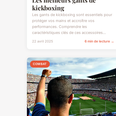
kickboxing
Les gants de kickboxing sont essentiels pour
protéger vos mains et accroître vos
performances. Comprendre les
caractéristiques clés de ces accessoires...
22 avril 2025
6 min de lecture →
COMBAT