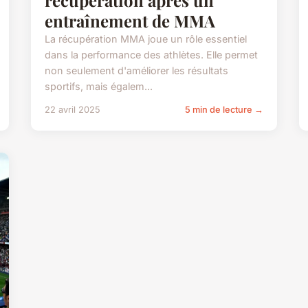
entraînement de MMA
La récupération MMA joue un rôle essentiel
dans la performance des athlètes. Elle permet
non seulement d'améliorer les résultats
sportifs, mais égalem...
22 avril 2025
5 min de lecture →