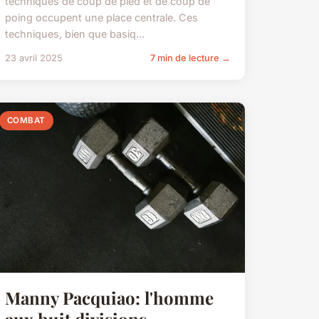
techniques de coup de pied et de coup de
poing occupent une place centrale. Ces
techniques, bien que basiq...
23 avril 2025
7 min de lecture →
COMBAT
Manny Pacquiao: l'homme
aux huit divisions