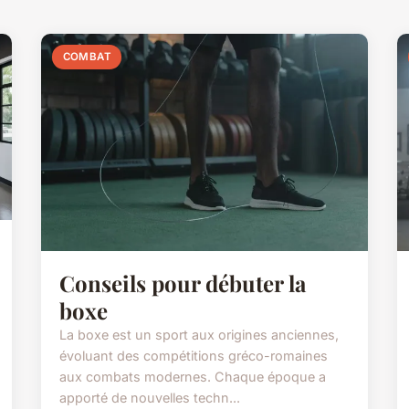
COMBAT
Conseils pour débuter la
boxe
La boxe est un sport aux origines anciennes,
évoluant des compétitions gréco-romaines
aux combats modernes. Chaque époque a
apporté de nouvelles techn...